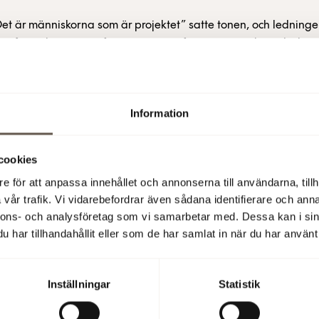
et är människorna som är projektet” satte tonen, och ledning
 på att skapa rätta förutsättningar för varje projektmedarbet
 om projektet och samarbetet på Binosights pressmeddelande
Information
ber 2023
cookies
e för att anpassa innehållet och annonserna till användarna, tillh
Läs även
vår trafik. Vi vidarebefordrar även sådana identifierare och anna
nnons- och analysföretag som vi samarbetar med. Dessa kan i sin
har tillhandahållit eller som de har samlat in när du har använt 
Sommar i Hammarby 
Tyrén tipsar
Inställningar
Statistik
Per Tyrén har varit med och format Hammarb
delar han med sig av sina bästa tips för en 