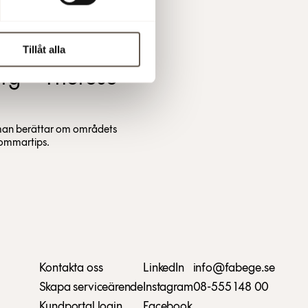
Tillåt alla
rg – Therese
dman berättar om områdets
sommartips.
Kontakta oss
LinkedIn
info@fabege.se
Skapa serviceärende
Instagram
08-555 148 00
Kundportal login
Facebook