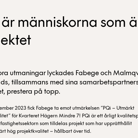
 är människorna som ä
jektet
tora utmaningar lyckades Fabege och Malmqv
s, tillsammans med sina samarbetspartners
et, prestera på topp.
ember 2023 fick Fabege ta emot utmärkelsen ”PQi – Utmärkt
litet” för Kvarteret Hägern Mindre 7! PQi är ett årligt kvalitets
fastighetssektorn som tilldelas projekt som har upprätthållit
rt hög projektkvalitet – hållbart över tid.