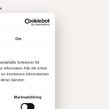
en
are.
Om
andahålla funktioner för
n information från din enhet
 tur kombinera informationen
deras tjänster.
Sjöstad – Per
Marknadsföring
y Sjöstad i över 30 år. Här
sommar...