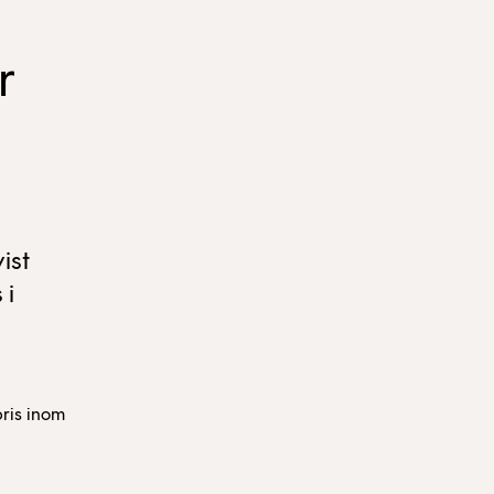
r
ist
 i
pris inom