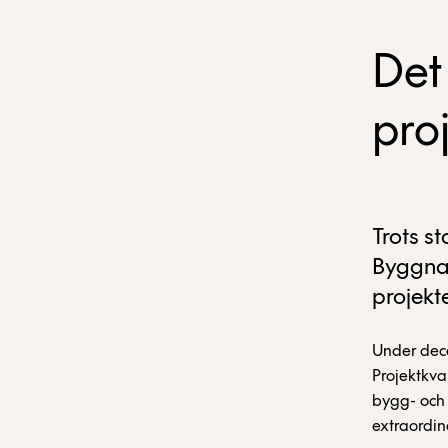
Det
pro
Trots s
Byggnad
projekt
Under dec
Projektkva
bygg- och 
extraordinä