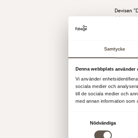
Devisen ”D
fokuserade
Läs mer
Samtycke
Skapad:
18 decem
Denna webbplats använder 
Vi använder enhetsidentifierar
sociala medier och analysera 
till de sociala medier och a
med annan information som du 
Samtyckesval
Nödvändiga