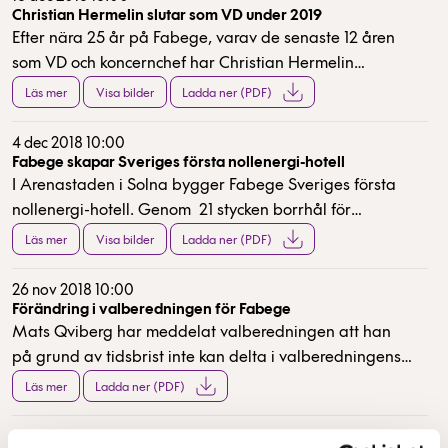
Christian Hermelin slutar som VD under 2019
Efter nära 25 år på Fabege, varav de senaste 12 åren
som VD och koncernchef har Christian Hermelin
informerat Fabeges styrelse om att han har beslutat att
Läs mer
Visa bilder
Ladda ner (PDF)
lämna bolaget. För att säkerställa en smidig succession
har Christian accepterat att kvarstå som VD till dess en
4 dec 2018 10:00
efterträdare har tillträtt. Styrelsen kommer nu att
Fabege skapar Sveriges första nollenergi-hotell
I Arenastaden i Solna bygger Fabege Sveriges första
initiera en rekryteringsprocess.
nollenergi-hotell. Genom 21 stycken borrhål för
geoenergi samt totalt nästan 2 500 kvm solceller på
Läs mer
Visa bilder
Ladda ner (PDF)
fasad och tak kommer det produceras mer energi än
vad som kommer förbrukas i fastighetsenergi.
26 nov 2018 10:00
Förändring i valberedningen för Fabege
Mats Qviberg har meddelat valberedningen att han
på grund av tidsbrist inte kan delta i valberedningens
fortsatta arbete. Investment AB Öresund har utsett
Läs mer
Ladda ner (PDF)
Andreas Hofmann som Mats Qvibergs ersättare.
6 nov 2018 07:00