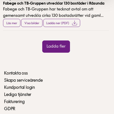
företräder ska offentliggöras senast sex månader före
Fabege och TB-Gruppen utvecklar 130 bostäder i Råsunda
Fabege och TB-Gruppen har tecknat avtal om att
årsstämman och baseras på det kända ägandet
gemensamt utveckla cirka 130 bostadsrätter vid gamla
omedelbart före offentliggörandet.
Råsundastadion, intill Solna Centrum och
Läs mer
Visa bilder
Ladda ner (PDF)
tunnelbanan. Fabege äger sedan tidigare det så
kallade ”Dallashuset” (Lagern 3) som nu tillsammans
med del av gamla västra läktaren byggs om till
Ladda fler
attraktiva bostadsrätter, TB-Gruppen har nu förvärvat
50 procent av projektet och parterna har avtalat om att
driva ett joint venture. Projektstart sker under hösten
2018 med inflyttning hösten 2020.
Kontakta oss
Skapa serviceärende
Kundportal login
Lediga tjänster
Fakturering
GDPR