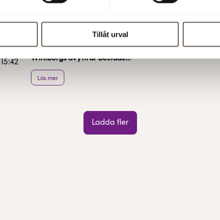
Avyttrar tomtmark i Uppsala
 15:52
Tillåt urval
Läs mer
Wihlborgs avyttrar bostads...
 15:42
Läs mer
Ladda fler