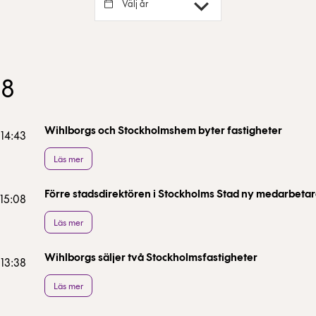
Välj år
98
Wihlborgs och Stockholmshem byter fastigheter
 14:43
Läs mer
Förre stadsdirektören i Stockholms Stad ny medarbetar
 15:08
Läs mer
Wihlborgs säljer två Stockholmsfastigheter
 13:38
Läs mer