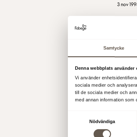
3 nov 1998
21 okt 1998
Samtycke
7 okt 1998
Denna webbplats använder 
Vi använder enhetsidentifierar
sociala medier och analysera 
till de sociala medier och a
6 okt 1998
med annan information som du 
Samtyckesval
23 sep 1998
Nödvändiga