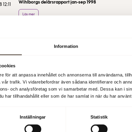
Wihlborgs delårsrapport jan-sep 1998
 12:11
Läs mer
Modern småstad skapas i unikt projekt vid Järlasjön i 
 11:03
Läs mer
Information
Wihlborgs lämnar underhandserbjudande till kvarvar
 14:25
aktieägare i Storheden
cookies
Läs mer
e för att anpassa innehållet och annonserna till användarna, tillh
vår trafik. Vi vidarebefordrar även sådana identifierare och anna
Wihlborgs avyttrar bostadsfastigheter i Malmö
nnons- och analysföretag som vi samarbetar med. Dessa kan i sin
 11:46
har tillhandahållit eller som de har samlat in när du har använt 
Läs mer
Wihlborgs förstärker
 12:05
Inställningar
Statistik
Läs mer