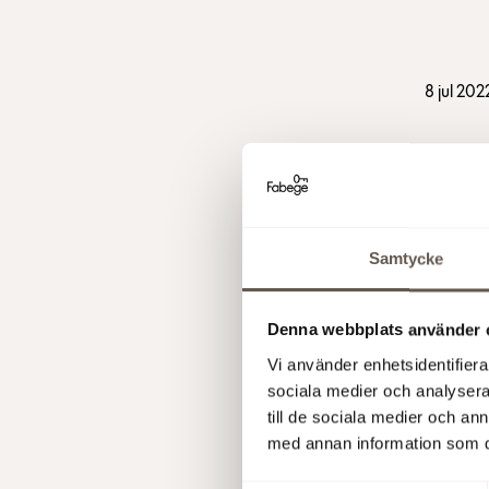
8 jul 202
8 jul 2022
Samtycke
Denna webbplats använder 
Vi använder enhetsidentifierar
sociala medier och analysera 
27 jun 2022
till de sociala medier och a
med annan information som du 