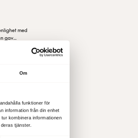
 laddbar bil,
r ökat med
inns en
taden att
enlighet med
an gav
tämma
al aktier
iga bolagets
Om
rknaden,
ortföljen.
 under
andahålla funktioner för
juli Fabeges
n information från din enhet
 tur kombinera informationen
iggörs
deras tjänster.
e,