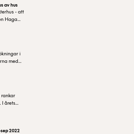
us av hus
erhus - att
ren Haga
70 procent
Lärdomarna
et inom
ökningar i
terna med
 rankar
 I årets
 innebär att
snoterade
ökning var
n-sep 2022