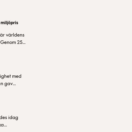
 på cirka 1
 Avtalen är
Kungsholmen
miljöpris
 är världens
2. Genom 25
tmeter
 vad som
ttonoll-
n.
lighet med
an gav
tämma
al aktier
iga bolagets
ades idag
ka