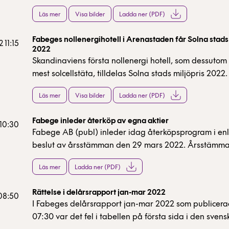
Solna Business Park på cirka 4 200 kvm och det andra
Läs mer
Visa bilder
Ladda ner (PDF)
300 kvm i kvarteret Glädjen på Västra Kungsholmen.
på sju år och tillträde beräknas ske i mars 2023 på 
Fabeges nollenergihotell i Arenastaden får Solna stads 
och i oktober 2023 i Solna Business Park.
 11:15
2022
Skandinaviens första nollenergi hotell, som dessutom
mest solcellstäta, tilldelas Solna stads miljöpris 202
borrhål för geoenergi samt totalt cirka 2 400 kvadra
Läs mer
Visa bilder
Ladda ner (PDF)
solceller på fasad och tak produceras mer energi än
förbrukas i fastighetsenergi. Det innebär på sikt ett ne
Fabege inleder återköp av egna aktier
utsläpp av koldioxid per kvadratmeter för byggnade
 10:30
Fabege AB (publ) inleder idag återköpsprogram i en
beslut av årsstämman den 29 mars 2022. Årsstämm
styrelsen bemyndigande att längst intill nästa årss
Läs mer
Ladda ner (PDF)
förvärva egna aktier. Förvärv får ske av högst det ant
som vid varje tidpunkt motsvarar 10 procent av samtl
Rättelse i delårsrapport jan-mar 2022
utgivna aktier.
 08:50
I Fabeges delårsrapport jan-mar 2022 som publicer
07:30 var det fel i tabellen på första sida i den svens