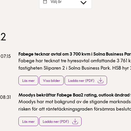
Välj år
22
Fabege tecknar avtal om 3 700 kvm i Solna Business Pa
 07:15
Fabege har tecknat tre hyresavtal omfattande 3 761 k
fastigheten Sliparen 2 i Solna Business Park. HSB hyr
kontorsyta, Coor hyr 947 kvm konferensyta och Nordre
Läs mer
Visa bilder
Ladda ner (PDF)
kvm caféyta. Samtliga avtal löper på 5 år och har be
tillträde under tredje kvartalet 2023.
Moodys bekräftar Fabege Baa2 rating, outlook ändrad t
 08:31
Moodys har mot bakgrund av de stigande marknads
risken för att räntetäckningsgraden försämras beslut
outlook från stabil till negativ.
Läs mer
Ladda ner (PDF)