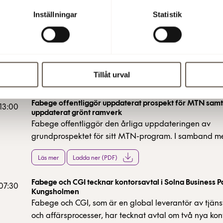
analytiker, journalister och övriga intressenter inbjuds
Läs mer
Ladda ner (PDF)
vid en webbsändning och telefonkonferens klockan 0
Inställningar
Statistik
samma dag.
Niclas Sylvén ny finanschef på Fabege
 13:30
Niclas Sylvén har anställts som finanschef på Fabeg
kommer närmast från en motsvarande roll som interim
på Humlegården.
Tillåt urval
Läs mer
Visa bilder
Ladda ner (PDF)
Fabege offentliggör uppdaterat prospekt för MTN samt
 13:00
uppdaterat grönt ramverk
Fabege offentliggör den årliga uppdateringen av
grundprospektet för sitt MTN-program. I samband m
även det Gröna ramverket för finansiering uppdatera
Läs mer
Ladda ner (PDF)
Ramverket utgör en standard för grön finansiering s
användas i flera av Fabeges olika finansieringskällor.
Fabege och CGI tecknar kontorsavtal i Solna Business P
utfärdat en second opinion på det gröna ramverket.
 07:30
Kungsholmen
Fabege och CGI, som är en global leverantör av tjäns
och affärsprocesser, har tecknat avtal om två nya kont