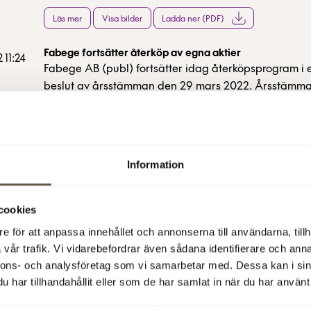
till stadsdelen genom kollektivtrafik, cykel, promenad,
Läs mer
Visa bilder
Ladda ner (PDF)
moped eller elsparkcykel. Andelen laddbara bilar ha
22% sedan mätningen 2019. Trots dessa höga siffror f
Fabege fortsätter återköp av egna aktier
ambition hos både företag och medarbetare i Arenas
2 11:24
Fabege AB (publ) fortsätter idag återköpsprogram i 
ytterligare öka andelen hållbart resande.
beslut av årsstämman den 29 mars 2022. Årsstämm
styrelsen bemyndigande att längst intill nästa årss
Läs mer
Ladda ner (PDF)
förvärva egna aktier. Förvärv får ske av högst det ant
som vid varje tidpunkt motsvarar 10 procent av samtl
Delårsrapport jan-jun 2022
utgivna aktier.
 07:30
Information
Andra kvartalet uppvisade bra aktivitet på hyresma
positiv nettouthyrning och värdeökningar i fastighetsp
Projekten fortlöper enligt plan och två färdigställdes
cookies
Läs mer
Ladda ner (PDF)
perioden.
e för att anpassa innehållet och annonserna till användarna, tillh
Inbjudan till webbsändning och telefonkonferens den 8 
vår trafik. Vi vidarebefordrar även sådana identifierare och anna
 11:00
delårsrapport jan-jun 2022 presenteras
nnons- och analysföretag som vi samarbetar med. Dessa kan i sin
Fredagen den 8 juli 2022 klockan 07:30 (CET) offentl
har tillhandahållit eller som de har samlat in när du har använt 
Fabeges delårsrapport januari-mars 2022. Investerar