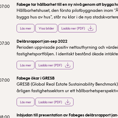
Fabege tar hållbarhet till en ny nivå genom att bygga h
 07:00
Hållbarhetshuset, den första pilotbyggnaden inom ”Åt
bygga hus av hus”, står nu klar i de nya stadskvarte
Norra i Arenastaden. Hållbarhetshuset består av ca 
Läs mer
Visa bilder
Ladda ner (PDF)
återbrukat material och är banbrytande i sitt slag. 
från projektet gör att Fabege kan skala upp återbruk
Delårsrapport jan-sep 2022
projektverksamheten och bidra med ny kunskap inom
 07:30
Perioden uppvisade positiv nettouthyrning och värde
fastighetsbranschen.
fastighetsportföljen. I identiskt bestånd ökade intäk
cirka 5 procent.
Läs mer
Ladda ner (PDF)
Fabege ökar i GRESB
 07:00
GRESB (Global Real Estate Sustainability Benchmark)
årligen fastighetssektorn ur ett hållbarhetsperspektiv.
utvärdering ökade Fabege till 94 poäng av 100, vilket
Läs mer
Ladda ner (PDF)
bolaget rankas högst inom sektorn kontor bland bör
fastighetsbolag i norra Europa. Medelbetyg i unders
Inbjudan till presentation av Fabeges delårsrapport ja
73 poäng.
 08:00