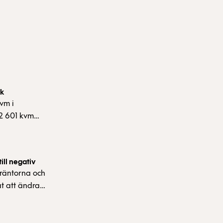
rk
vm i
 2 601 kvm
st hyr 213
räknat
ill negativ
räntorna och
at att ändra