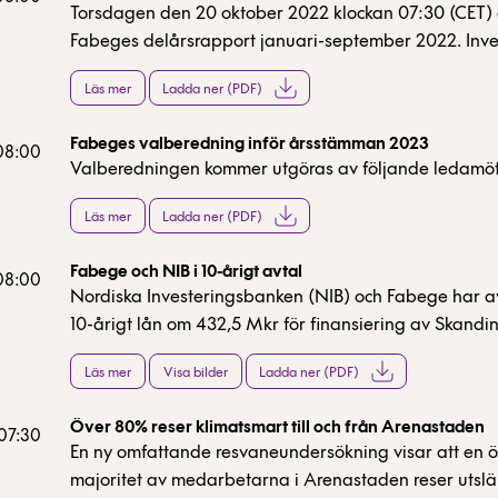
Torsdagen den 20 oktober 2022 klockan 07:30 (CET) 
Fabeges delårsrapport januari-september 2022. Inve
analytiker, journalister och övriga intressenter inbjuds
Läs mer
Ladda ner (PDF)
vid en webbsändning och telefonkonferens klockan 0
samma dag.
Fabeges valberedning inför årsstämman 2023
 08:00
Valberedningen kommer utgöras av följande ledamöt
Läs mer
Ladda ner (PDF)
Fabege och NIB i 10-årigt avtal
 08:00
Nordiska Investeringsbanken (NIB) och Fabege har av
10-årigt lån om 432,5 Mkr för finansiering av Skandi
första noll-energi hotell i Arenastaden, Solna.
Läs mer
Visa bilder
Ladda ner (PDF)
Över 80% reser klimatsmart till och från Arenastaden
07:30
En ny omfattande resvaneundersökning visar att en
majoritet av medarbetarna i Arenastaden reser utslä