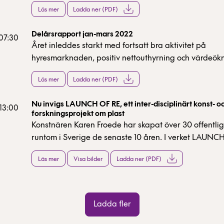
rapporten. Vi beklagar det inträffade och uppdater
Läs mer
Ladda ner (PDF)
rapporten.
Delårsrapport jan-mars 2022
 07:30
Året inleddes starkt med fortsatt bra aktivitet på
hyresmarknaden, positiv nettouthyrning och värdeökn
fastighetsportföljen. Projekten fortlöper enligt plan o
Läs mer
Ladda ner (PDF)
projekt påbörjades under perioden. Två förvärv gen
södra sidan av Stockholm.
Nu invigs LAUNCH OF RE, ett inter-disciplinärt konst- o
 13:00
forskningsprojekt om plast
Konstnären Karen Froede har skapat över 30 offentli
runtom i Sverige de senaste 10 åren. I verket LAUNC
ingår i konstinitiativet Street Gallery, reflekterar hon 
Läs mer
Visa bilder
Ladda ner (PDF)
plastkulturens olika uttryck och konsekvenser.
Ladda fler