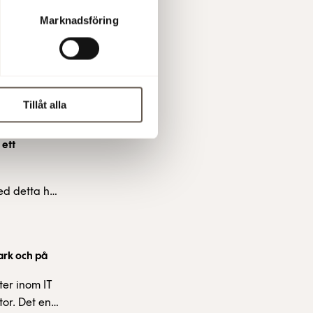
 att delta
9:00 (CET)
Marknadsföring
e. Han
 finanschef
Tillåt alla
 ett
ed detta har
ts.
om kan
 Cicero har
ark och på
ter inom IT
or. Det ena i