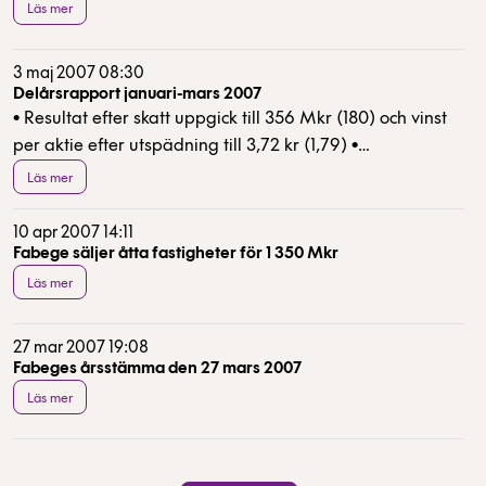
Läs mer
3 maj 2007 08:30
Delårsrapport januari-mars 2007
• Resultat efter skatt uppgick till 356 Mkr (180) och vinst
per aktie efter utspädning till 3,72 kr (1,79) •
Hyresintäkterna uppgick till 517 Mkr (636) •
Läs mer
Uthyrningsgraden uppgick till 90 procent (87)
10 apr 2007 14:11
Fabege säljer åtta fastigheter för 1 350 Mkr
Läs mer
27 mar 2007 19:08
Fabeges årsstämma den 27 mars 2007
Läs mer