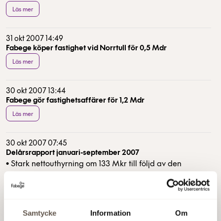
Läs mer
31 okt 2007 14:49
Fabege köper fastighet vid Norrtull för 0,5 Mdr
Läs mer
30 okt 2007 13:44
Fabege gör fastighetsaffärer för 1,2 Mdr
Läs mer
30 okt 2007 07:45
Delårsrapport januari-september 2007
• Stark nettouthyrning om 133 Mkr till följd av den
kraftiga tillväxten i Stockholm • Resultat efter skatt
uppgick till 1 178 Mkr (1 340) och vinst per aktie efter
Läs mer
utspädning till 6,39 kr (6,91) • Hyresintäkterna uppgick
Samtycke
Information
Om
till 1 534 Mkr (1 799). Minskningen beror i sin helhet på
5 okt 2007 13:25