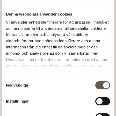
nettoförsäljning av fastigheter • Överskottsgraden
Erbjudande om courtagefri handel
utvecklades starkt och uppgick till 63 procent (59)
Läs mer
Denna webbplats använder cookies
Vi använder enhetsidentifierare för att anpassa innehållet
3 okt 2007 15:30
och annonserna till användarna, tillhandahålla funktioner
Valberedning inför årsstämma 2008
för sociala medier och analysera vår trafik. Vi
Läs mer
vidarebefordrar även sådana identifierare och annan
information från din enhet till de sociala medier och
27 sep 2007 08:45
annons- och analysföretag som vi samarbetar med.
Åsa Bergström ny ekonomi- och finanschef i Fabege
Dessa kan i sin tur kombinera informationen med annan
Läs mer
information som du har tillhandahållit eller som de har
samlat in när du har använt deras tjänster.
Samtyckesval
27 aug 2007 15:00
Fabege hyr ut 13 500 kvm till Carnegie och Max
Nödvändiga
Matthiessen
Läs mer
Inställningar
15 aug 2007 08:30
Delårsrapport januari-juni 2007