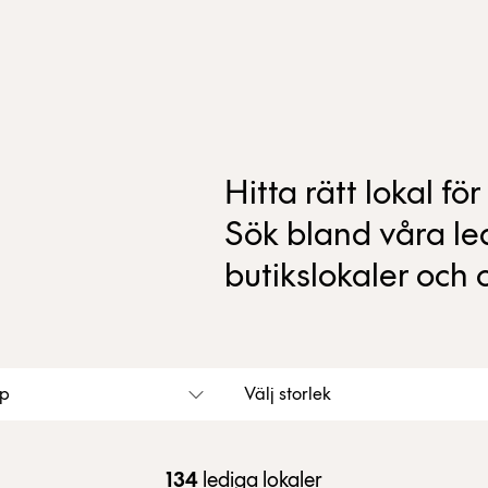
Hitta rätt lokal f
Sök bland våra led
butikslokaler och 
yp
Välj storlek
134
lediga lokaler