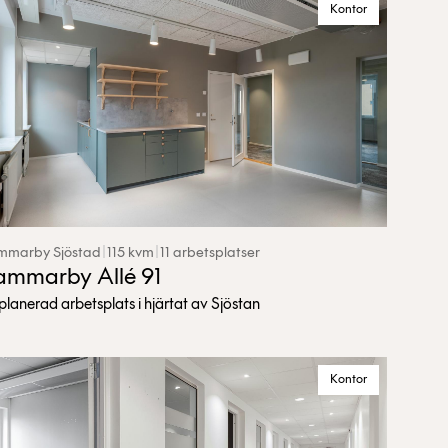
Kontor
marby Sjöstad
|
115 kvm
|
11 arbetsplatser
mmarby Allé 91
planerad arbetsplats i hjärtat av Sjöstan
Kontor