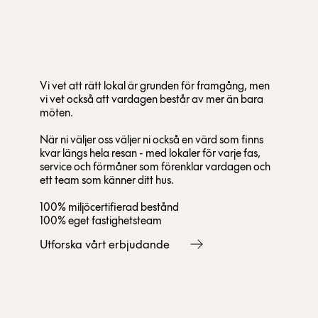
Vi vet att rätt lokal är grunden för framgång, men
vi vet också att vardagen består av mer än bara
möten.
När ni väljer oss väljer ni också en värd som finns
kvar längs hela resan - med lokaler för varje fas,
service och förmåner som förenklar vardagen och
ett team som känner ditt hus.
100% miljöcertifierad bestånd
100% eget fastighetsteam
Utforska vårt erbjudande