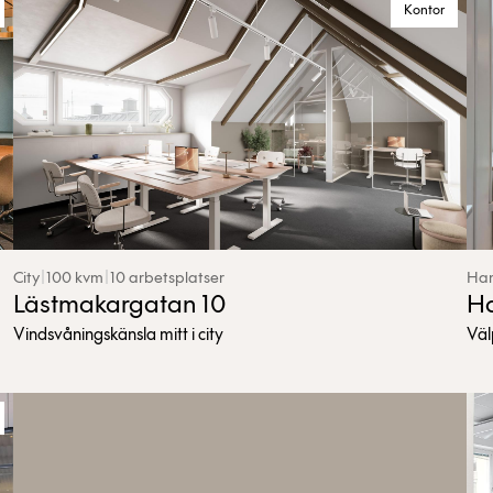
Kontor
City
|
100 kvm
|
10 arbetsplatser
Ham
Lästmakargatan 10
Ha
Vindsvåningskänsla mitt i city
Väl