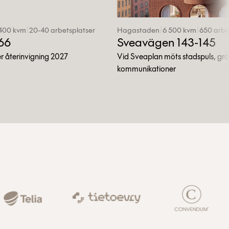
 400 kvm
|
20-40 arbetsplatser
Hagastaden
|
6 500 kvm
|
650 arbe
66
Sveavägen 143-145
 återinvigning 2027
Vid Sveaplan möts stadspuls, gr
kommunikationer