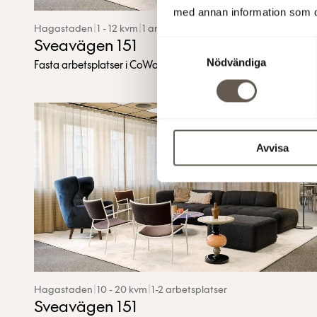
med annan information som du 
Hagastaden
|
1 - 12 kvm
|
1 arbetsplatser
Sveavägen 151
Samtyckesval
Nödvändiga
Fasta arbetsplatser i CoWorking Hagastaden
Coworking
Avvisa
Hagastaden
|
10 - 20 kvm
|
1-2 arbetsplatser
Sveavägen 151