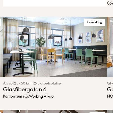
CoW
Coworking
Älvsjö
|
25 - 50 kvm
|
2-5 arbetsplatser
City
Glasfibergatan 6
Ga
Kontorsrum i CoWorking Älvsjö
NOW