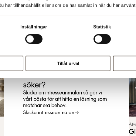
har tillhandahållit eller som de har samlat in när du har använt 
Arenastaden
|
1 - 12 kvm
|
1 arbetsplatser
Fle
Pyramidvägen 7
El
Inställningar
Statistik
CoWorking med egna kontorsrum i Arenastaden
Kon
Tillåt urval
Hittar du inte det du
söker?
Skicka en intresseanmälan så gör vi
vårt bästa för att hitta en lösning som
matchar era behov.
Skicka intresseanmälan
Älv
Gl