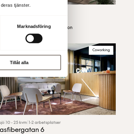
deras tjänster.
mingsberg
|
17 kvm
|
1 arbetsplatser
ektronvägen 1
Marknadsföring
torshotell nära Flemingsbergs station
Coworking
Tillåt alla
sjö
|
10 - 25 kvm
|
1-2 arbetsplatser
asfibergatan 6